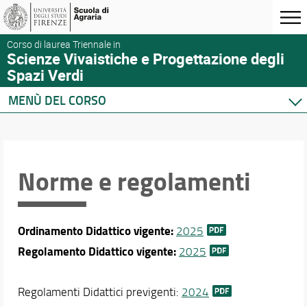
Corso di laurea Triennale in
Scienze Vivaistiche e Progettazione degli
Spazi Verdi
MENÙ DEL CORSO
Home
Corso di studio
Presentazione del corso
Norme e regolamenti
Sedi e strutture
Norme e regolamenti
Organizzazione
Ordinamento Didattico vigente:
2025
Segnalazioni e reclami
Regolamento Didattico vigente:
2025
Qualità e Valutazione della didattica
Per iscriversi
Per laurearsi
Regolamenti Didattici previgenti:
2024
Per le aziende