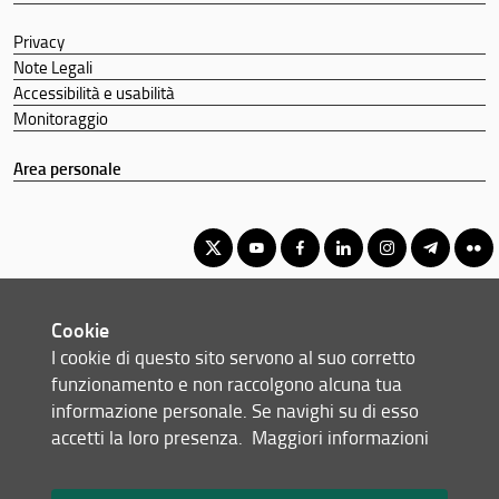
Privacy
Note Legali
Accessibilità e usabilità
Monitoraggio
Area personale
Corso di Laurea Triennale in Scienze Vivaistiche e Progettazione
Cookie
degli Spazi Verdi
I cookie di questo sito servono al suo corretto
© Copyright 2012-2026 Università degli Studi di Firenze UNIFI
funzionamento e non raccolgono alcuna tua
P.IVA/Cod.Fis 01279680480
informazione personale. Se navighi su di esso
accetti la loro presenza.
Maggiori informazioni
Piazzale delle Cascine, 18 - 50144 Firenze (FI)
Tel: +39 055 2755700