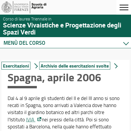
Corso di laurea Triennale in
Scienze Vivaistiche e Progettazione degli
Spazi Verdi
MENÙ DEL CORSO
Home
Corso di studio
Esercitazioni
Archivio delle esercitazioni svolte
Didattica
Spagna, aprile 2006
Ricerca insegnamenti
Piani di Studio
Conoscenza lingue straniere
Dal 4 al 9 aprile gli studenti del II e del III anno si sono
Corsi di formazione sulla sicurezza
recati in Spagna, sono arrivati a Valencia dove hanno
Esercitazioni
visitato il giardino botanico ed altri parchi oltre
Tirocinio e Stage
l'Istituto
IVIA
nei pressi della città. Poi si sono
Mobilità internazionale
spostati a Barcelona, nella quale hanno effettuato